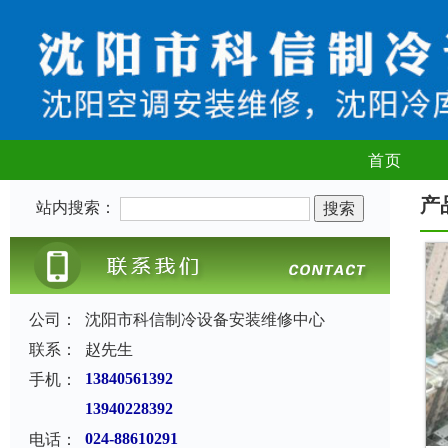
首页
产
站内搜索：
公司：
沈阳市科信制冷设备安装维修中心
联系：
赵先生
手机：
13840561392
13940228392
电话：
024-88610291