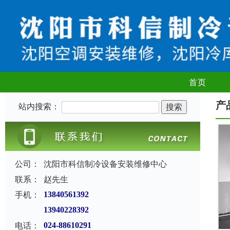
首页
产
站内搜索：
公司：
沈阳市科信制冷设备安装维修中心
联系：
赵先生
手机：
13840561392
13940228392
电话：
024-88610291