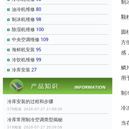
制
油冷机维修
80
颗
制冰机维修
98
除湿机维修
100
圆
中央空调维修
109
方
海鲜机安装
95
感
冷饮机维修
99
鳞
冷库安装
27
用
制
冷库安装的过程和步骤
冷
579阅读 2026-07-27 21:00:20
冷库常用制冷空调类型揭秘
当
519阅读 2026-07-27 20:59:58