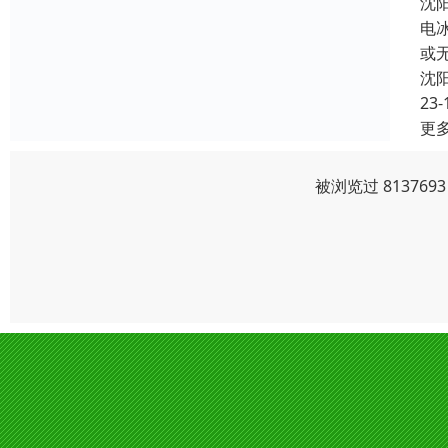
沈
电
或
沈
23-
更
被浏览过 81376