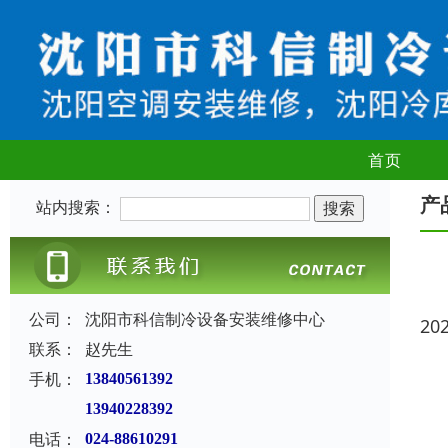
首页
产
站内搜索：
公司：
沈阳市科信制冷设备安装维修中心
20
联系：
赵先生
手机：
13840561392
13940228392
电话：
024-88610291