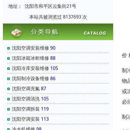
地址：
沈阳市和平区云集街21号
本站共被浏览过 8137693 次
沈阳空调安装维修
90
价
沈阳冰箱冰柜维修
88
沈阳冷库安装维修
105
制
沈阳制冷设备维修
86
物
沈阳空调充氟
87
或
沈阳空调清洗
105
必
沈阳空调拆装
119
制
沈阳空调安装
113
冷水机维修
98