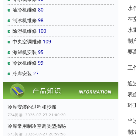
水
油冷机维修
80
在
制冰机维修
98
水
除湿机维修
100
制
中央空调维修
109
要
海鲜机安装
95
冷饮机维修
99
工
冷库安装
27
通
表
环
冷库安装的过程和步骤
724阅读 2026-07-27 21:00:20
当
冷库常用制冷空调类型揭秘
制
673阅读 2026-07-27 20:59:58