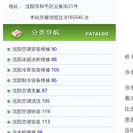
地址：
沈阳市和平区云集街21号
本站共被浏览过 8165545 次
沈阳空调安装维修
90
价
沈阳冰箱冰柜维修
88
沈阳冷库安装维修
105
冷
沈阳制冷设备维修
86
冷
沈阳空调充氟
87
着
沈阳空调清洗
105
比
沈阳空调拆装
119
质
沈阳空调安装
113
压
冷水机维修
98