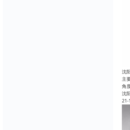
沈
主要
角
沈
21-