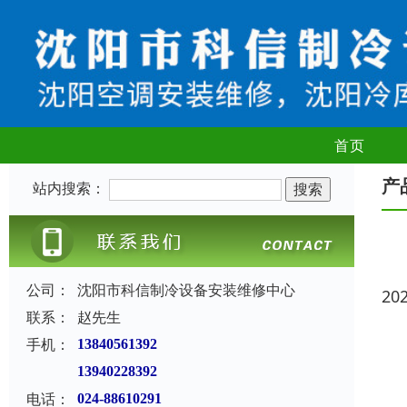
首页
产
站内搜索：
公司：
沈阳市科信制冷设备安装维修中心
20
联系：
赵先生
手机：
13840561392
13940228392
电话：
024-88610291