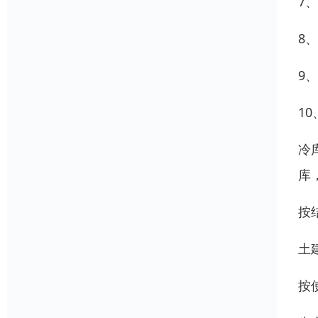
7
8
9
1
冷
库
按
土
按