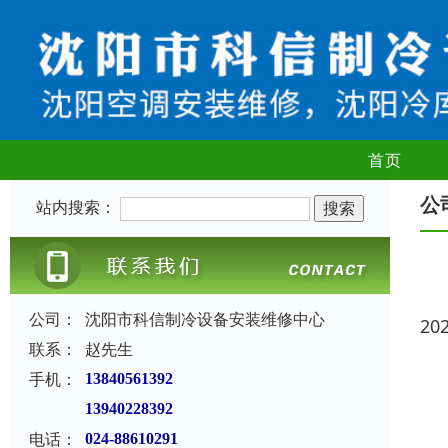
首页
公
站内搜索：
公司：
沈阳市科信制冷设备安装维修中心
20
联系：
赵先生
手机：
13840561392
13940228392
电话：
024-88610291