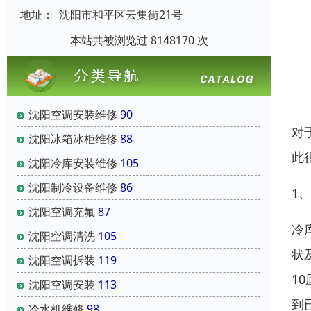
地址：
沈阳市和平区云集街21号
本站共被浏览过 8148170 次
沈阳空调安装维修
90
对
沈阳冰箱冰柜维修
88
此
沈阳冷库安装维修
105
沈阳制冷设备维修
86
1
沈阳空调充氟
87
冷
沈阳空调清洗
105
状
沈阳空调拆装
119
1
沈阳空调安装
113
到
冷水机维修
98