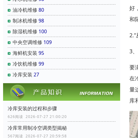
好
油冷机维修
80
和
制冰机维修
98
除湿机维修
100
2
中央空调维修
109
3
海鲜机安装
95
冷饮机维修
99
要
冷库安装
27
在
量
库
冷库安装的过程和步骤
626阅读 2026-07-27 21:00:20
冷库常用制冷空调类型揭秘
567阅读 2026-07-27 20:59:58