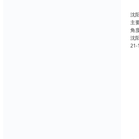
沈
主要
角
沈
21-