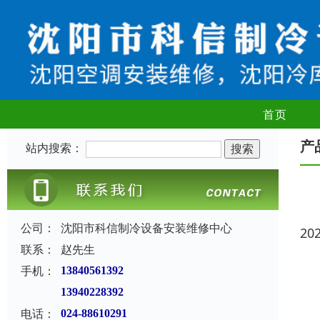
首页
产
站内搜索：
公司：
沈阳市科信制冷设备安装维修中心
20
联系：
赵先生
手机：
13840561392
13940228392
电话：
024-88610291