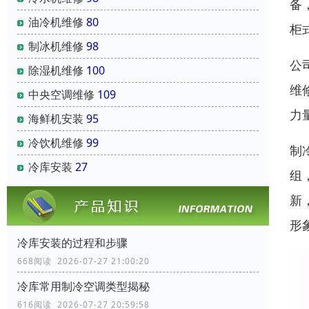
备
油冷机维修
80
柜
制冰机维修
98
公
除湿机维修
100
维
中央空调维修
109
力
海鲜机安装
95
冷饮机维修
99
制
冷库安装
27
组
新
形
冷库安装的过程和步骤
668阅读 2026-07-27 21:00:20
冷库常用制冷空调类型揭秘
616阅读 2026-07-27 20:59:58