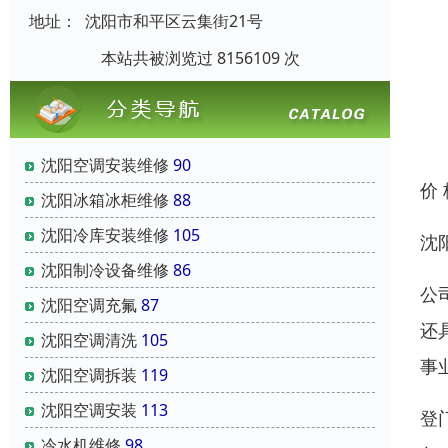
地址：
沈阳市和平区云集街21号
本站共被浏览过 8156109 次
沈阳空调安装维修
90
价
沈阳冰箱冰柜维修
88
沈阳冷库安装维修
105
沈
沈阳制冷设备维修
86
公
沈阳空调充氟
87
还
沈阳空调清洗
105
事
沈阳空调拆装
119
沈阳空调安装
113
登
冷水机维修
98